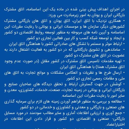
در اجرای اهداف پیش بینی شده در ماده یک این اساسنامه، اتاق مشترک
بازرگانی ایران و یونان به امور زیرمبادرت می ورزد:
• همکاری نزدیک با اتاق ایران، اتاق یونان و اتاق های بازرگانی مشترک
کشورهای دیگر، سازمان ها و موسسات ایرانی و یونانی با رعایت مقررات این
اساسنامه و آیین نامه های مربوطه به منظور توسعه روابط اقتصادی دو کشور
و ایجاد و توسعه شبکه کسب و کار بین فعالین تجاری دو کشور
• ارتباط موثر و مستمر با تشکل های صادراتی کشور با هماهنگی اتاق ایران.
• ساماندهی و تشویق بازرگانانی که در دو کشور به فعالیت اشتغال دارند به
عضویت در اتاق های مشترک دو کشور
• تهیه مقدمات تاسیس اتاق مشترک در کشور مقابل (در صورت عدم وجود
اتاق مشترک همتا) با هماهنگی اتاق ایران.
• ارسال طرح ها و نظریات و انعکاس مشکلات و موانع تجارت به اتاق های
ملی و مقامات رسمی تجاری دو کشور
• کوشش در جهت گسترش ارتباط و تحقق دیدگاه های صاحبان صنایع و
بازرگانان ایرانی و یونانی در زمینه تجارت، صنعت، خدمات، کشاورزی، معدن و
سایر امور با رعایت مقررات این اساسنامه.
• مطالعه و بررسی به منظور فراهم آوردن زمینه های لازم برای سرمایه گذاری
های صنعتی و بازرگانی و معدنی و کشاورزی و خدماتی در دو کشور
• جمع آوری و ارزیابی اطلاعات آماری و سایر مطالب سودمند در مورد مسایل
بازرگانی- صنعتی و اقتصادی دو کشور و قرار دادن این اطلاعات در
اختیاراعضاء.